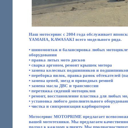
Наш мотосервис с 2004 года обслуживает япон
YAMAHA, KAWASAKI всего модельного ряда.
• шиномонтаж и балансировка любых мотоцикле
оборудовании
• правка литых мото дисков
• сварка аргоном, ремонт крышек мотора
• замена колесных подшипников и подшипников
• переборка вилок, правка рамок обтекателей (па
• замена цепей, звезд и приводных ремней
• замена масла ДВС и трансмиссии
• перетяжка сидений мотоциклов
• ремонт, восстановление пластика для любых м
• установка любого дополнительного оборудован
• чистка и синхронизация карбюраторов
Мотосервис MOTOPRIME предлагает всевозможны
вашей мототехники. Мы предлагаем качественн
подход к каждому клиенту. Мы продиагностируе